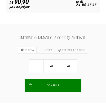
90,90
em até
R$
2x R$ 45,45
para uso próprio
INFORME O TAMANHO, A COR E QUANTIDADE
+1 PEÇA
-1 PEÇA
PREENCHER A QTDE
42
44
COMPRAR