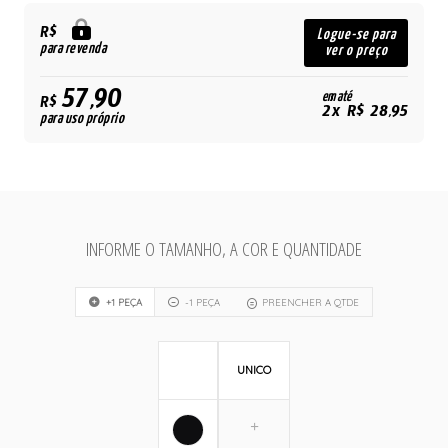
R$
Logue-se para
para revenda
ver o preço
57,90
em até
R$
2x R$ 28,95
para uso próprio
INFORME O TAMANHO, A COR E QUANTIDADE
+1 PEÇA
-1 PEÇA
PREENCHER A QTDE
UNICO