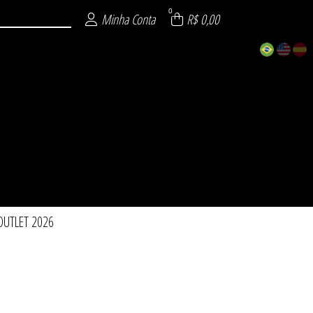
0
Minha Conta
R$ 0,00
OUTLET 2026
 DESEJO
 ROBES
026
TOS