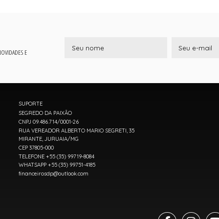
 NOVIDADES E
SUPORTE
SEGREDO DA PAIXÃO
CNPJ 09.486.714/0001-26
RUA VEREADOR ALBERTO MARIO SEGRETI, 35
MIRANTE, JURUAIA/MG
CEP 37805-000
TELEFONE +55 (35) 99719-8084
WHATSAPP +55 (35) 99751-4185
financeirosdp@outlook.com