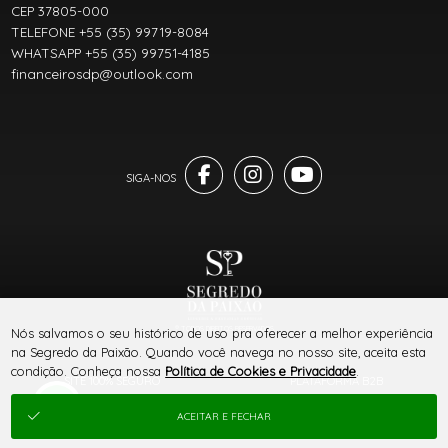
CEP 37805-000
TELEFONE +55 (35) 99719-8084
WHATSAPP +55 (35) 99751-4185
financeirosdp@outlook.com
® TODOS DIREITOS RESERVADOS
Nós salvamos o seu histórico de uso pra oferecer a melhor experiência
na Segredo da Paixão. Quando você navega no nosso site, aceita esta
condição. Conheça nossa
Política de Cookies e Privacidade
.
SITE 100% SEGURO
PLATAFORMA B2B
ACEITAR E FECHAR