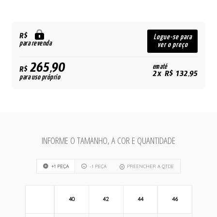
R$
Logue-se para
para revenda
ver o preço
265,90
em até
R$
2x R$ 132,95
para uso próprio
INFORME O TAMANHO, A COR E QUANTIDADE
+1 PEÇA
-1 PEÇA
PREENCHER A QTDE
40
42
44
46