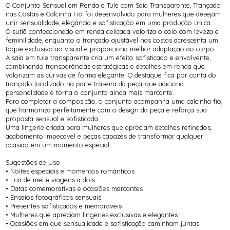
O Conjunto Sensual em Renda e Tule com Saia Transparente, Trançado
nas Costas e Calcinha Fio foi desenvolvido para mulheres que desejam
unir sensualidade, elegância e sofisticação em uma produção única.
O sutiã confeccionado em renda delicada valoriza o colo com leveza e
feminilidade, enquanto o trançado ajustável nas costas acrescenta um
toque exclusivo ao visual e proporciona melhor adaptação ao corpo.
A saia em tule transparente cria um efeito sofisticado e envolvente,
combinando transparências estratégicas e detalhes em renda que
valorizam as curvas de forma elegante. O destaque fica por conta do
trançado localizado na parte traseira da peça, que adiciona
personalidade e torna o conjunto ainda mais marcante.
Para completar a composição, o conjunto acompanha uma calcinha fio,
que harmoniza perfeitamente com o design da peça e reforça sua
proposta sensual e sofisticada.
Uma lingerie criada para mulheres que apreciam detalhes refinados,
acabamento impecável e peças capazes de transformar qualquer
ocasião em um momento especial.
Sugestões de Uso
• Noites especiais e momentos românticos
• Lua de mel e viagens a dois
• Datas comemorativas e ocasiões marcantes
• Ensaios fotográficos sensuais
• Presentes sofisticados e memoráveis
• Mulheres que apreciam lingeries exclusivas e elegantes
• Ocasiões em que sensualidade e sofisticação caminham juntas