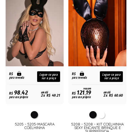
R$
R$
Logue-se para
Logue-se para
para revenda
para revenda
ver o preço
ver o preço
145,99
98,42
121,19
R$
em até
R$
em até
2x R$ 49,21
2x R$ 60,60
para uso próprio
para uso próprio
5205 - 5205-MASCARA
5208 - 5208 - KIT COELHINHA
COELHINHA
SEXY ENCANTE BRINQUE E
SURPREENDA.