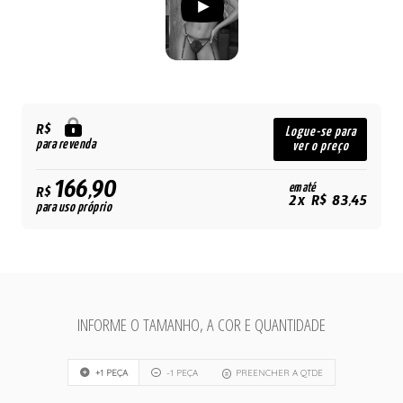
R$
Logue-se para
para revenda
ver o preço
166,90
em até
R$
2x R$ 83,45
para uso próprio
INFORME O TAMANHO, A COR E QUANTIDADE
+1 PEÇA
-1 PEÇA
PREENCHER A QTDE