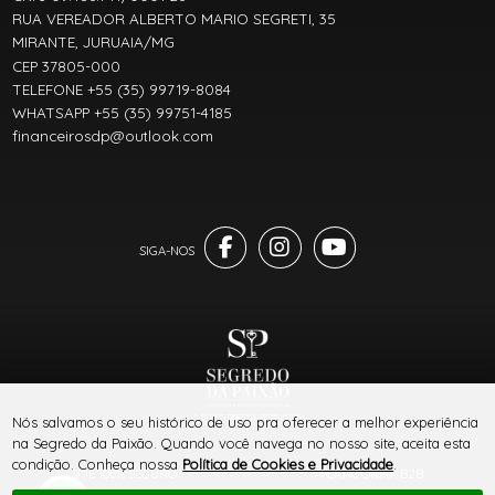
RUA VEREADOR ALBERTO MARIO SEGRETI, 35
MIRANTE, JURUAIA/MG
CEP 37805-000
TELEFONE +55 (35) 99719-8084
WHATSAPP +55 (35) 99751-4185
financeirosdp@outlook.com
® TODOS DIREITOS RESERVADOS
Nós salvamos o seu histórico de uso pra oferecer a melhor experiência
na Segredo da Paixão. Quando você navega no nosso site, aceita esta
condição. Conheça nossa
Política de Cookies e Privacidade
.
SITE 100% SEGURO
PLATAFORMA B2B