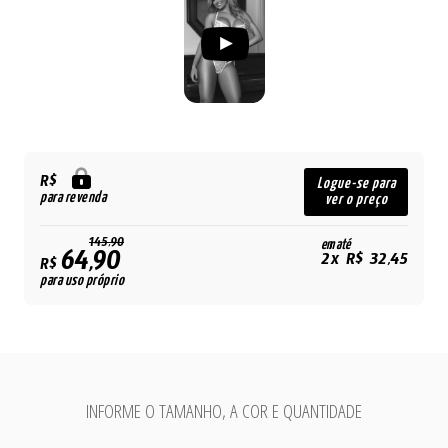
R$
Logue-se para
para revenda
ver o preço
145,90
em até
64,90
2x R$ 32,45
R$
para uso próprio
INFORME O TAMANHO, A COR E QUANTIDADE