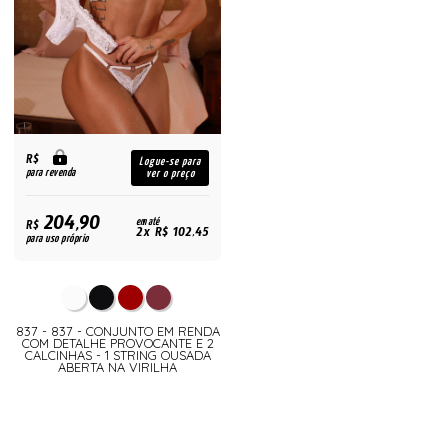
R$
Logue-se para
para revenda
ver o preço
204,90
R$
em até
2x R$ 102,45
para uso próprio
837 - 837 - CONJUNTO EM RENDA
COM DETALHE PROVOCANTE E 2
CALCINHAS - 1 STRING OUSADA
ABERTA NA VIRILHA