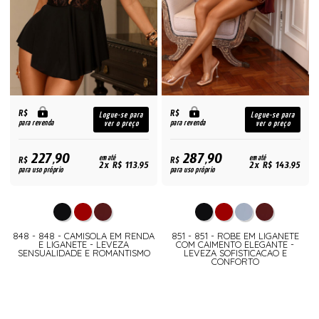
R$
R$
Logue-se para
Logue-se para
para revenda
para revenda
ver o preço
ver o preço
227,90
287,90
R$
em até
R$
em até
2x R$ 113,95
2x R$ 143,95
para uso próprio
para uso próprio
848 - 848 - CAMISOLA EM RENDA
851 - 851 - ROBE EM LIGANETE
E LIGANETE - LEVEZA
COM CAIMENTO ELEGANTE -
SENSUALIDADE E ROMANTISMO
LEVEZA SOFISTICACAO E
CONFORTO