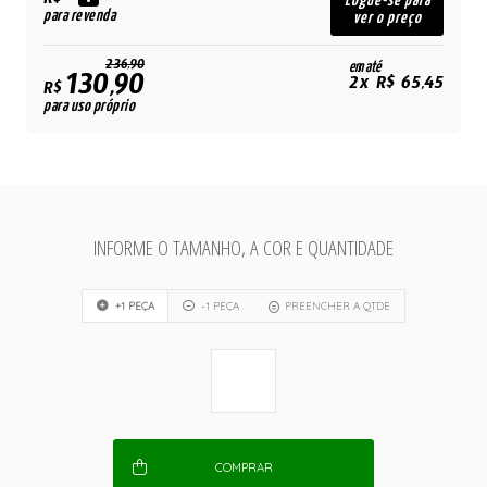
R$
Logue-se para
para revenda
ver o preço
236,90
em até
130,90
2x R$ 65,45
R$
para uso próprio
INFORME O TAMANHO, A COR E QUANTIDADE
+1 PEÇA
-1 PEÇA
PREENCHER A QTDE
COMPRAR