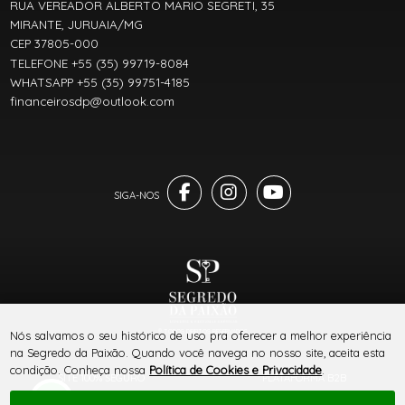
RUA VEREADOR ALBERTO MARIO SEGRETI, 35
MIRANTE, JURUAIA/MG
CEP 37805-000
TELEFONE +55 (35) 99719-8084
WHATSAPP +55 (35) 99751-4185
financeirosdp@outlook.com
® TODOS DIREITOS RESERVADOS
Nós salvamos o seu histórico de uso pra oferecer a melhor experiência
na Segredo da Paixão. Quando você navega no nosso site, aceita esta
condição. Conheça nossa
Política de Cookies e Privacidade
.
SITE 100% SEGURO
PLATAFORMA B2B