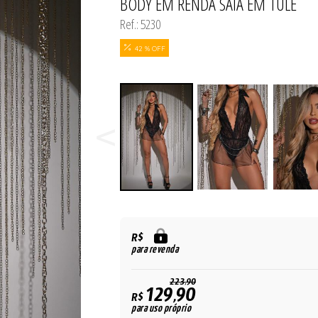
BODY EM RENDA SAIA EM TULE
Ref.: 5230
42 % OFF
R$
para revenda
223,90
129,90
R$
para uso próprio