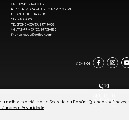
CNPJ 09.486.714/0001-26
RUA VEREADOR ALBERTO MARIO SEGRETI, 35
MIRANTE, JURUAIA/MG
CEP 37805-000
TELEFONE +55 (35) 99719-8084
WHATSAPP +55 (35) 99751-4185
financeirosdp@outlook.com
er a melhor experiência na Segredo da Paixão. Quando você navega
e Cookies e Privacidade
.
® TODOS DIREITOS RESERVADOS