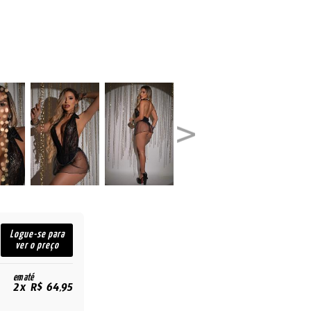
Logue-se para
ver o preço
em até
2x R$ 64,95