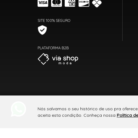
SITE 100% SEGURO
PLATAFORMA B2B
Nós salvamos o seu histórico de uso pra oferec
aceita esta condição. Conheça nossa
Política d