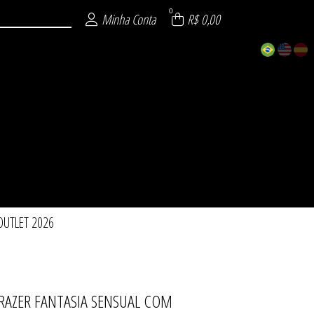
0
Minha Conta
R$ 0,00
OUTLET 2026
PRAZER FANTASIA SENSUAL COM
 DESEJO
 ROBES
026
TOS