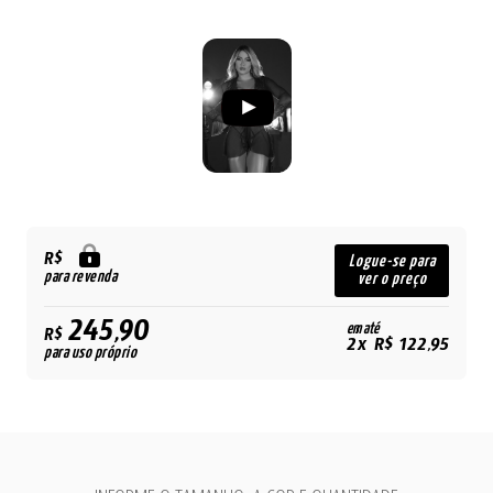
R$
Logue-se para
para revenda
ver o preço
245,90
em até
R$
2x R$ 122,95
para uso próprio