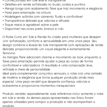
• Confeccionado em tule leve e transparente
• Detalhes em renda sofisticada no busto, costas e punhos
• Manga longa com acabamento flare que traz movimento e elegância
• Faixa para amarração na cintura
• Modelagem soltinha com caimento fluido e confortável
• Transparência delicada que valoriza a silhueta
• Toque macio e agradável sobre a pele
• Disponível nas cores preto, branco e rubi
O Robe Curto em Tule e Renda foi criado para mulheres que desejam
unir sofisticação, conforto e sensualidade em uma única peça. Seu
design combina a leveza do tule transparente com aplicações de renda
delicada, proporcionando um visual elegante e extremamente
feminino.
As mangas flare adicionam charme e movimento ao look, enquanto a
faixa para amarração permite ajustar a peça ao corpo de forma
confortável e valorizadora. O resultado é uma composição leve,
refinada e cheia de personalidade.
Ideal para complementar conjuntos sensuais, o robe cria uma camada
de mistério e elegância que torna qualquer produção ainda mais
especial. Uma peça versátil que desperta confiança, valoriza a
autoestima e proporciona momentos inesquecíveis
Produto vendido separadamente: esta referência inclui somente o robe
em tule e renda. As demais peças apresentadas nas fotos foram
apenas utilizadas para compor a produção e não acompanham o
produto.