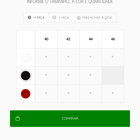
INFORME O TAMANHO, A COR E QUANTIDADE
+1 PEÇA
-1 PEÇA
PREENCHER A QTDE
40
42
44
46
COMPRAR